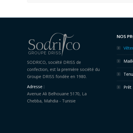
NOS PR
Vête
Maill
SODRICO, société DRISS de
confection, est la première société du
Tenue
Groupe DRISS fondée en 1980.
Adresse :
Prêt 
Avenue Ali Belhouane 5170, La
Chebba, Mahdia - Tunisie
Find us on: